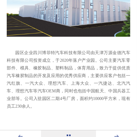
园区企业四川博菲特汽车科技有限公司由天津万源金德汽车
科技有限公司投资成立，于2020年落户产业园。公司主要汽车零
部件、模具、橡胶制品、塑料制品，体育用品，致力于提供优质
汽车橡胶制品的开发及应用的优秀供应商，主要供应客户包括一
汽红旗、一汽大众、理想汽车、上海大众、一汽捷达、北汽汽
车、理想汽车等汽车OEM商，同时也包括中国航天、中国兵器工
业部等。公司入驻园区二期4号厂房，面积约10000平方米，现有
员工230余人。